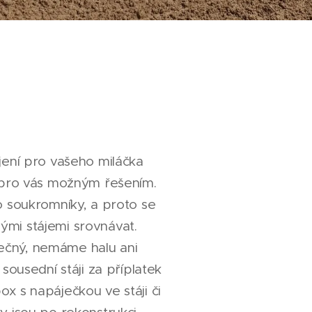
jení pro vašeho miláčka
 pro vás možným řešením.
o soukromníky, a proto se
mi stájemi srovnávat.
čný, nemáme halu ani
 sousední stáji za příplatek
x s napáječkou ve stáji či