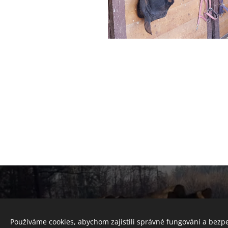
Používáme cookies, abychom zajistili správné fungování a bezp