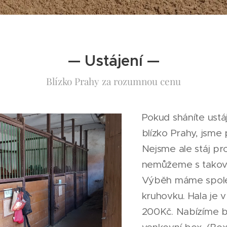
— Ustájení —
Blízko Prahy za rozumnou cenu
Pokud sháníte ustá
blízko Prahy, jsme
Nejsme ale stáj pr
nemůžeme s takový
Výběh máme spole
kruhovku. Hala je v
200Kč. Nabízíme bo