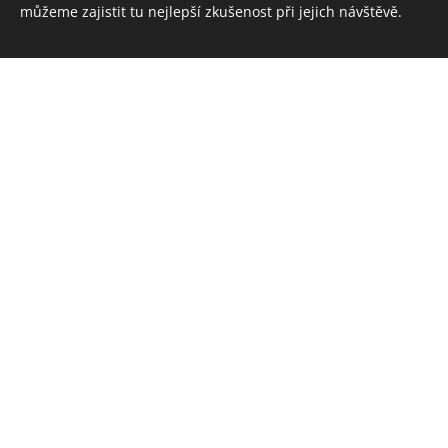
Boh
můžeme zajistit tu nejlepší zkušenost při jejich návštěvě.
o
Vytvořte si webové stránky zdarma!