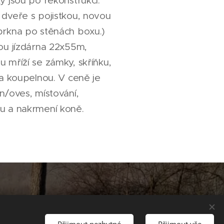
y jsou po rekonstrukci.
dveře s pojistkou, novou
prkna po stěnách boxu.)
ou jízdárna 22x55m,
 mříží se zámky, skříňku,
 a koupelnou. V ceně je
n/oves, místování,
hu a nakrmení koně.
Přijmout nezbytné
Přijmout vše