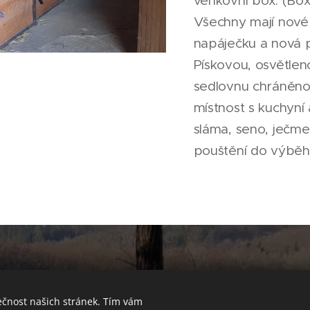
venkovní box. (Box
Všechny mají nové 
napáječku a nová 
Pískovou, osvětlen
sedlovnu chráněnou
místnost s kuchyní
sláma, seno, ječme
pouštění do výbě
ečnost našich stránek. Tím vám